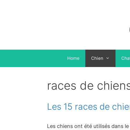
Aller
au
contenu
Home
Chien
Cha
races de chien
Les 15 races de chien
Les chiens ont été utilisés dans le 