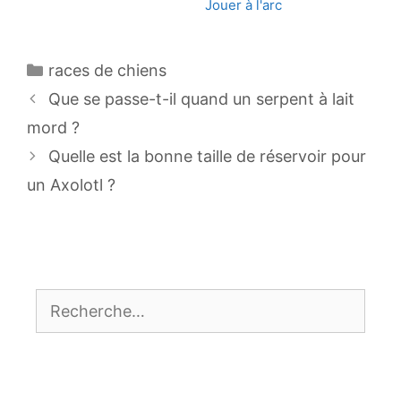
Jouer à l'arc
Catégories
races de chiens
Navigation
Que se passe-t-il quand un serpent à lait
des
mord ?
articles
Quelle est la bonne taille de réservoir pour
un Axolotl ?
Rechercher :