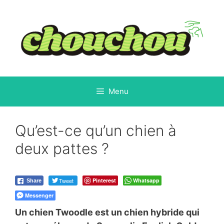
Aller
au
contenu
Menu
Qu’est-ce qu’un chien à
deux pattes ?
Tweet
Pinterest
Whatsapp
Share
Messenger
Un chien Twoodle est un chien hybride qui