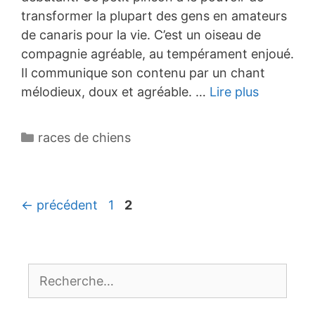
transformer la plupart des gens en amateurs
de canaris pour la vie. C’est un oiseau de
compagnie agréable, au tempérament enjoué.
Il communique son contenu par un chant
mélodieux, doux et agréable. …
Lire plus
Catégories
races de chiens
Navigation
Page
Page
←
précédent
1
2
des
articles
Rechercher :