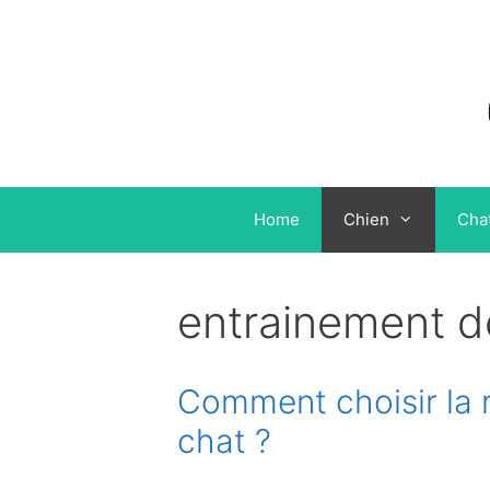
Aller
au
contenu
Home
Chien
Cha
entrainement d
Comment choisir la me
chat ?