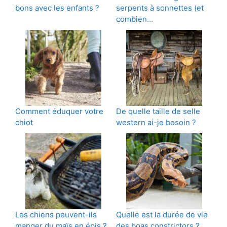
bons avec les enfants ?
serpents à sonnettes (et
combien…
Comment éduquer votre
De quelle taille de selle
chiot
western ai-je besoin ?
Les chiens peuvent-ils
Quelle est la durée de vie
manger du maïs en épis ?
des boas constrictors ?