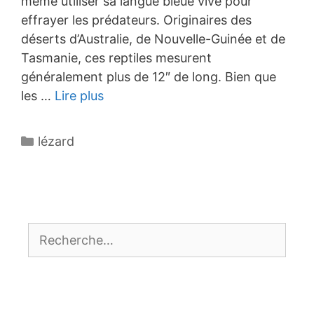
même utiliser sa langue bleue vive pour
effrayer les prédateurs. Originaires des
déserts d’Australie, de Nouvelle-Guinée et de
Tasmanie, ces reptiles mesurent
généralement plus de 12″ de long. Bien que
les …
Lire plus
Catégories
lézard
Rechercher :