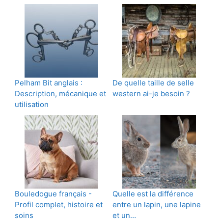
Pelham Bit anglais :
De quelle taille de selle
Description, mécanique et
western ai-je besoin ?
utilisation
Bouledogue français -
Quelle est la différence
Profil complet, histoire et
entre un lapin, une lapine
soins
et un…