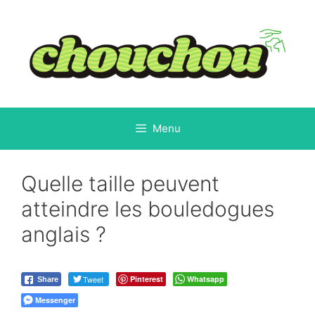
Aller
au
contenu
Menu
Quelle taille peuvent
atteindre les bouledogues
anglais ?
Tweet
Pinterest
Whatsapp
Share
Messenger