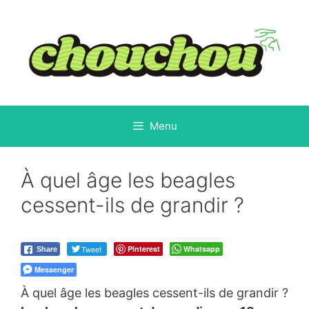
Aller
au
contenu
Menu
À quel âge les beagles
cessent-ils de grandir ?
Tweet
Pinterest
Whatsapp
Share
Messenger
À quel âge les beagles cessent-ils de grandir ?