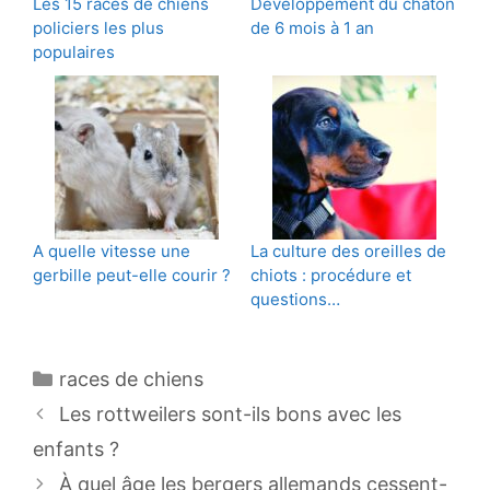
Les 15 races de chiens
Développement du chaton
policiers les plus
de 6 mois à 1 an
populaires
A quelle vitesse une
La culture des oreilles de
gerbille peut-elle courir ?
chiots : procédure et
questions…
Catégories
races de chiens
Navigation
Les rottweilers sont-ils bons avec les
des
enfants ?
articles
À quel âge les bergers allemands cessent-