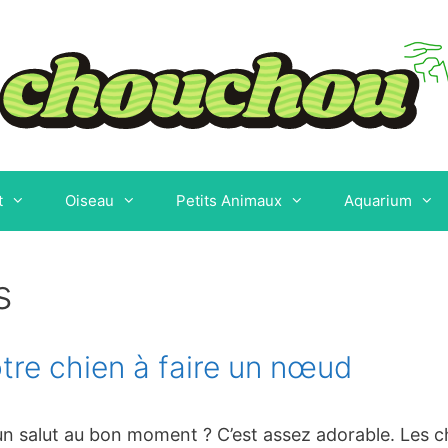
t
Oiseau
Petits Animaux
Aquarium
s
re chien à faire un nœud
un salut au bon moment ? C’est assez adorable. Les ch