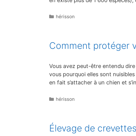
en existe plus de 1 600 espèces)
Catégories
hérisson
Comment protéger vot
Vous avez peut-être entendu dire 
vous pourquoi elles sont nuisible
en fait s’attacher à un chien et s’
Catégories
hérisson
Élevage de crevettes