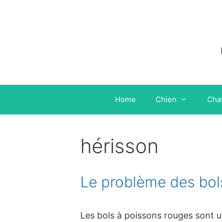
Aller
au
contenu
Home
Chien
Cha
hérisson
Le problème des bol
Les bols à poissons rouges sont u