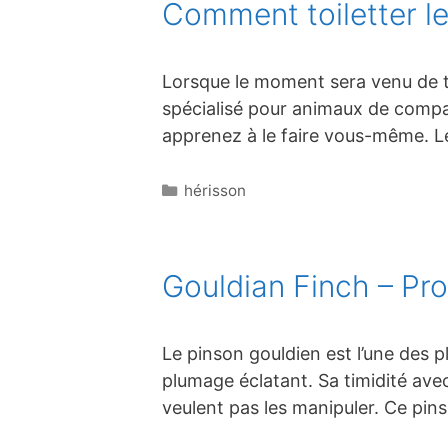
Comment toiletter l
Lorsque le moment sera venu de to
spécialisé pour animaux de compag
apprenez à le faire vous-même. Le
Catégories
hérisson
Gouldian Finch – Prof
Le pinson gouldien est l’une des p
plumage éclatant. Sa timidité ave
veulent pas les manipuler. Ce pin