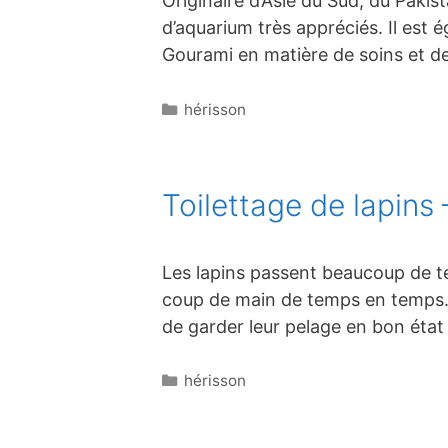
Originaire d’Asie du Sud, du Paki
d’aquarium très appréciés. Il est 
Gourami en matière de soins et de
Catégories
hérisson
Toilettage de lapins
Les lapins passent beaucoup de te
coup de main de temps en temps. 
de garder leur pelage en bon état
Catégories
hérisson