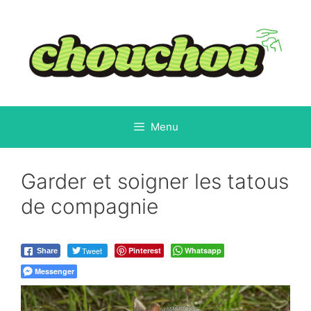
Aller
au
contenu
Menu
Garder et soigner les tatous
de compagnie
Tweet
Pinterest
Whatsapp
Share
Messenger