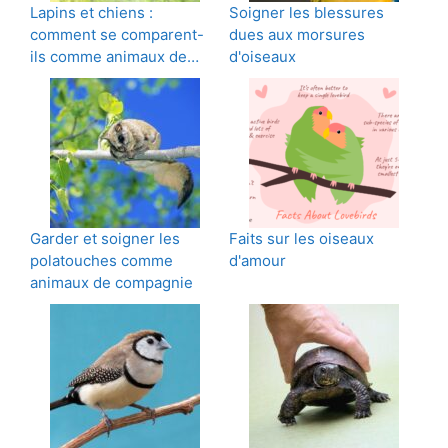
Lapins et chiens :
Soigner les blessures
comment se comparent-
dues aux morsures
ils comme animaux de…
d'oiseaux
Garder et soigner les
Faits sur les oiseaux
polatouches comme
d'amour
animaux de compagnie