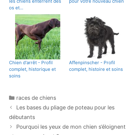
les chiens enterrent des
pour votre nouveau chien
os et…
Chien d'arrêt - Profil
Affenpinscher - Profil
complet, historique et
complet, histoire et soins
soins
Catégories
races de chiens
Navigation
Les bases du pliage de poteau pour les
des
débutants
articles
Pourquoi les yeux de mon chien s’éloignent