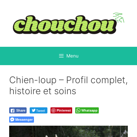
Aller
au
contenu
Menu
Chien-loup – Profil complet,
histoire et soins
Tweet
Pinterest
Whatsapp
Share
Messenger