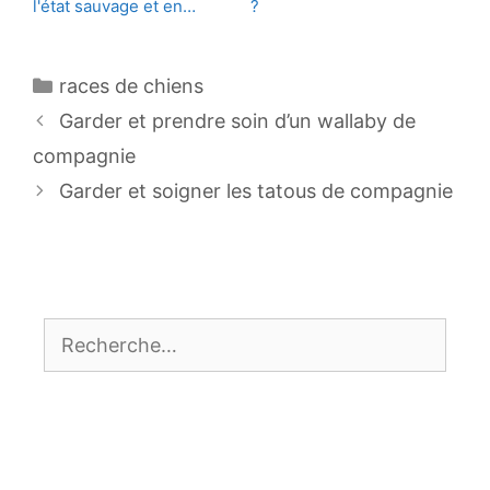
l'état sauvage et en…
?
Catégories
races de chiens
Navigation
Garder et prendre soin d’un wallaby de
des
compagnie
articles
Garder et soigner les tatous de compagnie
Rechercher :