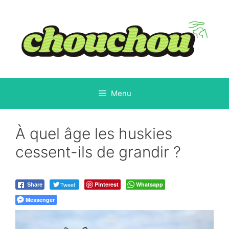
Aller
au
contenu
Menu
À quel âge les huskies
cessent-ils de grandir ?
Tweet
Pinterest
Whatsapp
Share
Messenger