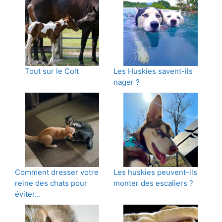
Tout sur le Colt
Les Huskies savent-ils
nager ?
Comment dresser votre
Les huskies peuvent-ils
reine des chats pour
monter des escaliers ?
éviter…