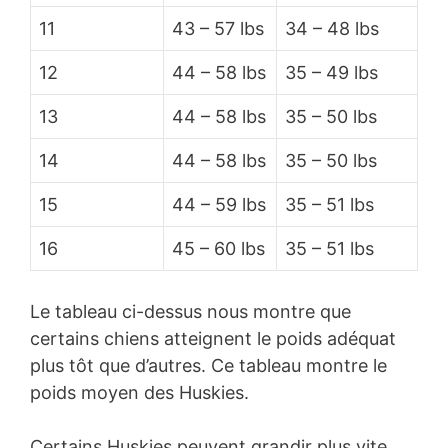
11
43 – 57 lbs
34 – 48 lbs
12
44 – 58 lbs
35 – 49 lbs
13
44 – 58 lbs
35 – 50 lbs
14
44 – 58 lbs
35 – 50 lbs
15
44 – 59 lbs
35 – 51 lbs
16
45 – 60 lbs
35 – 51 lbs
Le tableau ci-dessus nous montre que
certains chiens atteignent le poids adéquat
plus tôt que d’autres. Ce tableau montre le
poids moyen des Huskies.
Certains Huskies peuvent grandir plus vite