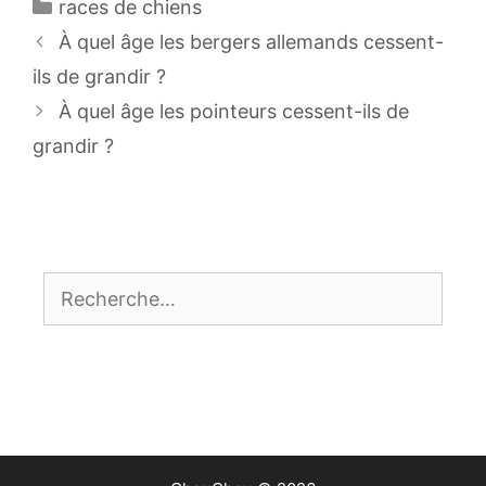
Catégories
races de chiens
Navigation
À quel âge les bergers allemands cessent-
des
ils de grandir ?
articles
À quel âge les pointeurs cessent-ils de
grandir ?
Rechercher :