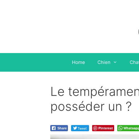
Aller
au
contenu
Home
Chien
Cha
Le tempérament
posséder un ?
Tweet
Pinterest
Whatsap
Share