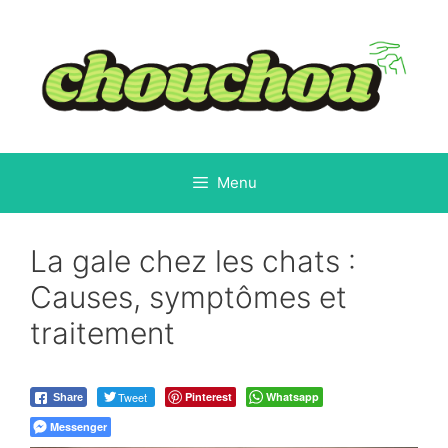
Aller
au
contenu
Menu
La gale chez les chats :
Causes, symptômes et
traitement
Tweet
Pinterest
Whatsapp
Share
Messenger