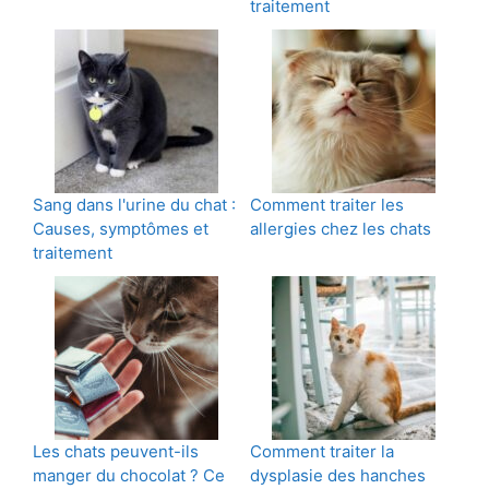
traitement
Sang dans l'urine du chat :
Comment traiter les
Causes, symptômes et
allergies chez les chats
traitement
Les chats peuvent-ils
Comment traiter la
manger du chocolat ? Ce
dysplasie des hanches