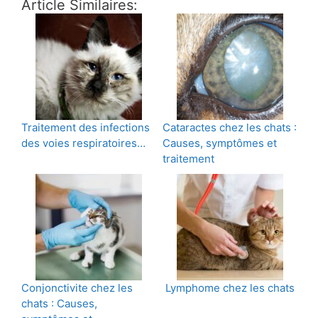
Article Similaires:
Traitement des infections
Cataractes chez les chats :
des voies respiratoires…
Causes, symptômes et
traitement
Conjonctivite chez les
Lymphome chez les chats
chats : Causes,