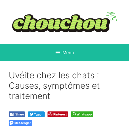
Aller
au
contenu
Menu
Uvéite chez les chats :
Causes, symptômes et
traitement
Tweet
Pinterest
Whatsapp
Share
Messenger