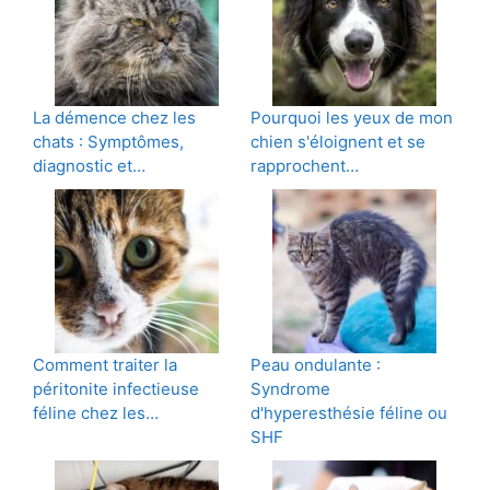
La démence chez les
Pourquoi les yeux de mon
chats : Symptômes,
chien s'éloignent et se
diagnostic et…
rapprochent…
Comment traiter la
Peau ondulante :
péritonite infectieuse
Syndrome
féline chez les…
d'hyperesthésie féline ou
SHF