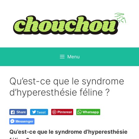
Aller
au
contenu
Menu
Qu’est-ce que le syndrome
d’hyperesthésie féline ?
Tweet
Pinterest
Whatsapp
Share
Messenger
Qu’est-ce que le syndrome d’hyperesthésie