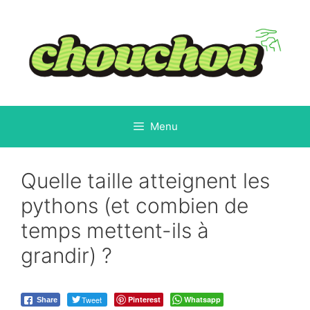
Aller
au
contenu
Menu
Quelle taille atteignent les
pythons (et combien de
temps mettent-ils à
grandir) ?
Tweet
Pinterest
Whatsapp
Share