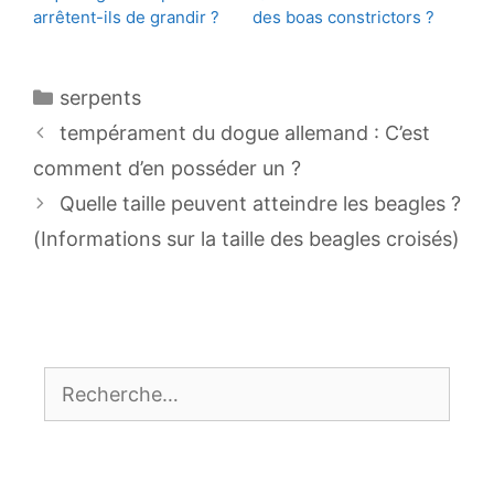
arrêtent-ils de grandir ?
des boas constrictors ?
Catégories
serpents
Navigation
tempérament du dogue allemand : C’est
des
comment d’en posséder un ?
articles
Quelle taille peuvent atteindre les beagles ?
(Informations sur la taille des beagles croisés)
Rechercher :