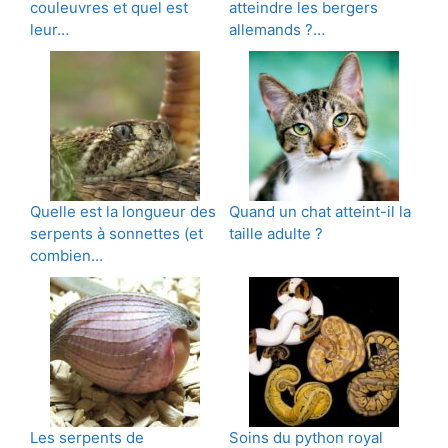
couleuvres et quel est
atteindre les bergers
leur…
allemands ?…
Quelle est la longueur des
Quand un chat atteint-il la
serpents à sonnettes (et
taille adulte ?
combien…
Les serpents de
Soins du python royal