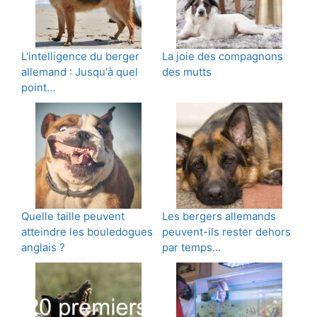
L'intelligence du berger
La joie des compagnons
allemand : Jusqu'à quel
des mutts
point…
Quelle taille peuvent
Les bergers allemands
atteindre les bouledogues
peuvent-ils rester dehors
anglais ?
par temps…