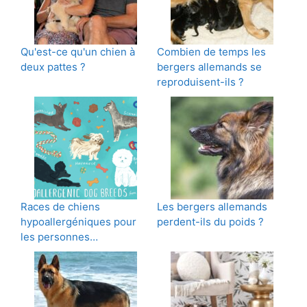
Qu'est-ce qu'un chien à
Combien de temps les
deux pattes ?
bergers allemands se
reproduisent-ils ?
Races de chiens
Les bergers allemands
hypoallergéniques pour
perdent-ils du poids ?
les personnes…