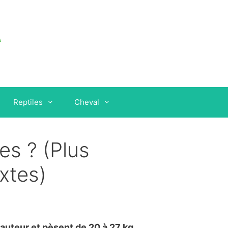
Reptiles
Cheval
es ? (Plus
ixtes)
uteur et pèsent de 20 à 27 kg,