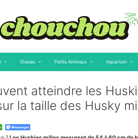
t
Oiseau
Petits Animaux
Aquarium
uvent atteindre les Huski
sur la taille des Husky m
p
Messenger
te ?
Les Huskies mâles mesurent de 54 à 60 cm de ha