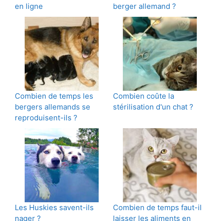
en ligne
berger allemand ?
Combien de temps les
Combien coûte la
bergers allemands se
stérilisation d'un chat ?
reproduisent-ils ?
Les Huskies savent-ils
Combien de temps faut-il
nager ?
laisser les aliments en