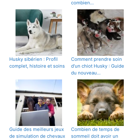
combien…
Husky sibérien : Profil
Comment prendre soin
complet, histoire et soins
d'un chiot Husky : Guide
du nouveau…
Guide des meilleurs jeux
Combien de temps de
de simulation de chevaux
sommeil doit avoir un