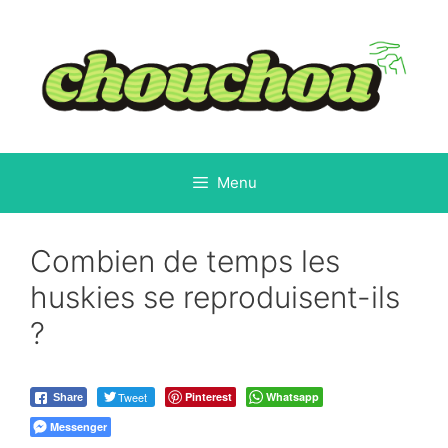
Aller
au
contenu
Menu
Combien de temps les
huskies se reproduisent-ils
?
Tweet
Pinterest
Whatsapp
Share
Messenger