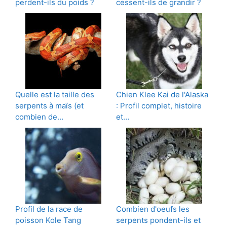
perdent-ils du poids ?
cessent-ils de grandir ?
Quelle est la taille des
Chien Klee Kai de l'Alaska
serpents à maïs (et
: Profil complet, histoire
combien de…
et…
Profil de la race de
Combien d'oeufs les
poisson Kole Tang
serpents pondent-ils et