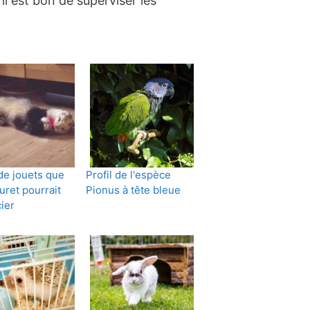
l est bon de superviser les
de jouets que
Profil de l'espèce
uret pourrait
Pionus à tête bleue
ier