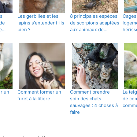
s
Les gerbilles et les
8 principales espèces
Cages 
 de
lapins s'entendent-ils
de scorpions adaptées
logeme
de…
bien ?
aux animaux de…
hériss
ir un
Comment former un
Comment prendre
La tei
furet à la litière
soin des chats
de com
sauvages : 4 choses à
commen
faire