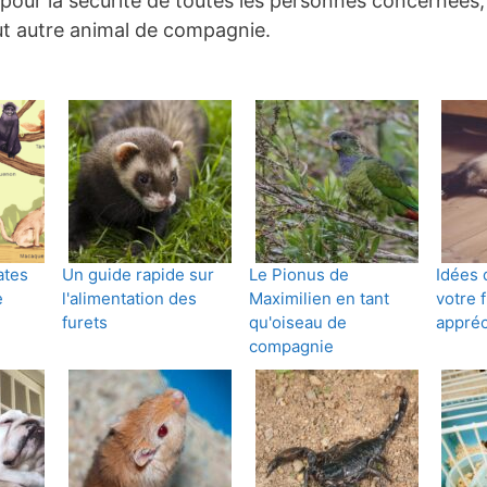
pour la sécurité de toutes les personnes concernées, i
out autre animal de compagnie.
ates
Un guide rapide sur
Le Pionus de
Idées 
e
l'alimentation des
Maximilien en tant
votre f
furets
qu'oiseau de
appréc
compagnie