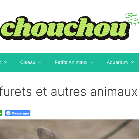
t
Oiseau
Petits Animaux
Aquarium
 furets et autres anima
p
Messenger