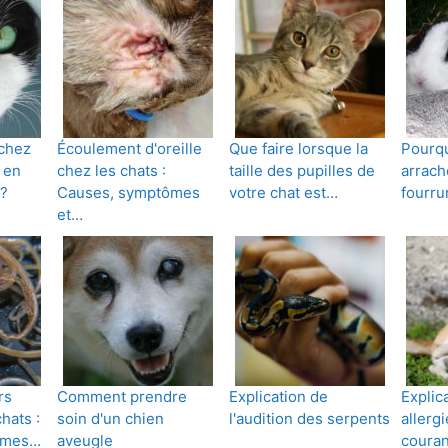
chez
Écoulement d'oreille
Que faire lorsque la
Pourqu
s en
chez les chats :
taille des pupilles de
arrach
 ?
Causes, symptômes
votre chat est…
fourru
et…
rs
Comment prendre
Explication de
Explic
hats :
soin d'un chien
l'audition des serpents
allergi
ômes…
aveugle
couran