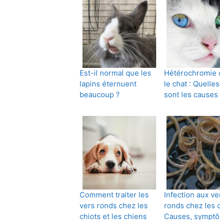
Est-il normal que les
Hétérochromie 
lapins éternuent
le chat : Quelle
beaucoup ?
sont les causes
Comment traiter les
Infection aux ve
vers ronds chez les
ronds chez les c
chiots et les chiens
Causes, sympt