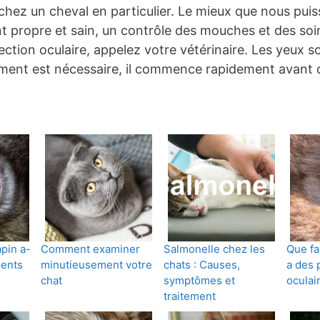
hez un cheval en particulier. Le mieux que nous puiss
 propre et sain, un contrôle des mouches et des soin
ction oculaire, appelez votre vétérinaire. Les yeux son
ement est nécessaire, il commence rapidement avant 
pin a-
Comment examiner
Salmonelle chez les
Que fai
ments
minutieusement votre
chats : Causes,
a des 
chat
symptômes et
oculai
traitement