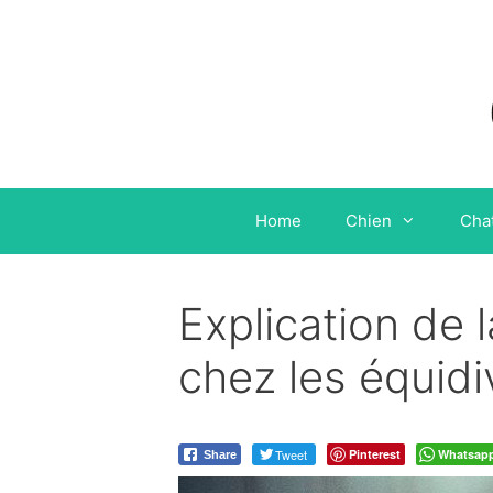
Aller
au
contenu
Home
Chien
Cha
Explication de l
chez les équidi
Tweet
Pinterest
Whatsap
Share