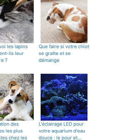
oi les lapins
Que faire si votre chiot
ent-ils leur
se gratte et se
re ?
démange
ation des
L'éclairage LED pour
es les plus
votre aquarium d'eau
tes chez les
douce : le pour et…