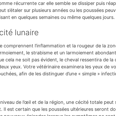
comme récurrente car elle semble se dissiper puis ré
eut s’étaler sur plusieurs années ou les poussées peu
uisant en quelques semaines ou même quelques jours.
ité lunaire
 comprennent l’inflammation et la rougeur de la zone 
larmoiement, le strabisme et un larmoiement abondant 
 que cela ne soit pas évident, le cheval ressentira de 
 deux yeux. Votre vétérinaire examinera les yeux de v
uchées, afin de les distinguer d’une « simple » infecti
eau de l’œil et de la région, une cécité totale peut s
. Il est certain que les poussées ultérieures seront 