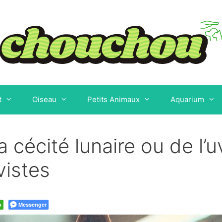
t
Oiseau
Petits Animaux
Aquarium
a cécité lunaire ou de l’
vistes
p
Messenger