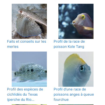
Faits et conseils sur les
Profil de la race de
merles
poisson Kole Tang
Profil des espèces de
Profil d'une race de
cichlidés du Texas
poissons anges à queue
(perche du Rio…
fourchue