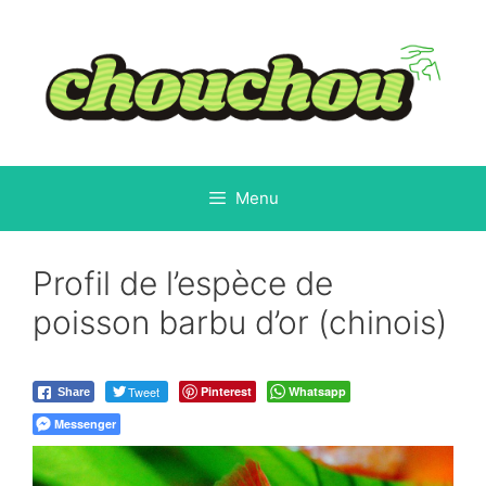
Aller
au
contenu
Menu
Profil de l’espèce de
poisson barbu d’or (chinois)
Tweet
Pinterest
Whatsapp
Share
Messenger