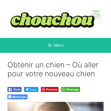
Aller
au
contenu
Menu
Obtenir un chien – Où aller
pour votre nouveau chien
Tweet
Pinterest
Whatsapp
Share
Messenger