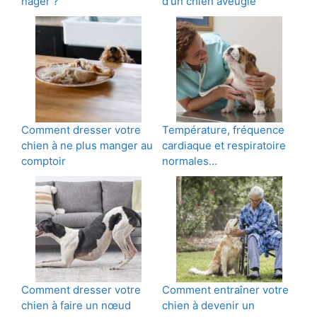
nager ?
d'un chien aveugle
Comment dresser votre
Température, fréquence
chien à ne plus manger au
cardiaque et respiratoire
comptoir
normales…
Comment dresser votre
Comment entraîner votre
chien à faire un nœud
chien à devenir un