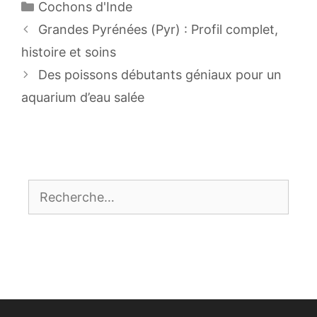
Catégories
Cochons d'Inde
Navigation
Grandes Pyrénées (Pyr) : Profil complet,
des
histoire et soins
articles
Des poissons débutants géniaux pour un
aquarium d’eau salée
Rechercher :