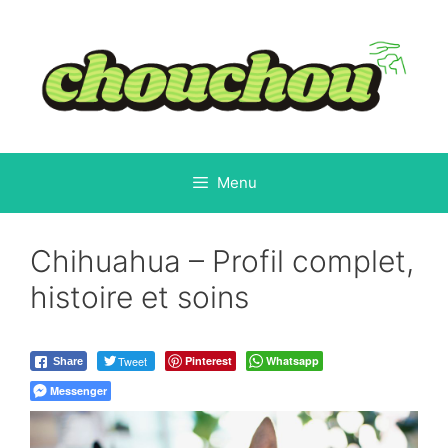
Aller
au
contenu
Menu
Chihuahua – Profil complet,
histoire et soins
Tweet
Pinterest
Whatsapp
Share
Messenger