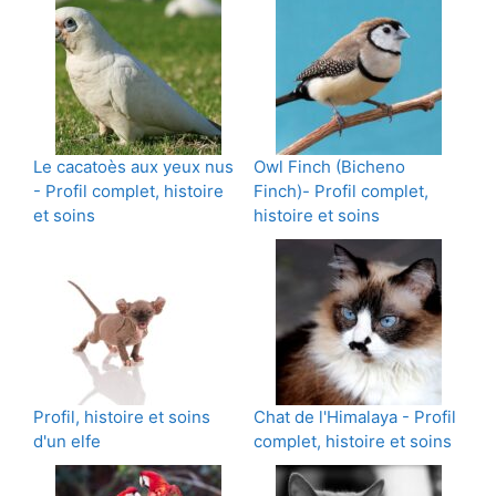
Le cacatoès aux yeux nus
Owl Finch (Bicheno
- Profil complet, histoire
Finch)- Profil complet,
et soins
histoire et soins
Profil, histoire et soins
Chat de l'Himalaya - Profil
d'un elfe
complet, histoire et soins