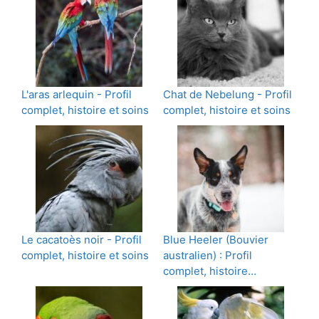
L'aras arlequin - Profil
Chat de Nebelung - Profil
complet, histoire et soins
complet, histoire et soins
Le cacatoès noir - Profil
Blue Heeler (Bouvier
complet, histoire et soins
australien) : Profil
complet, histoire…