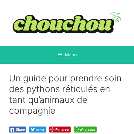
Aller
au
contenu
Menu
Un guide pour prendre soin
des pythons réticulés en
tant qu’animaux de
compagnie
Tweet
Pinterest
Whatsapp
Share