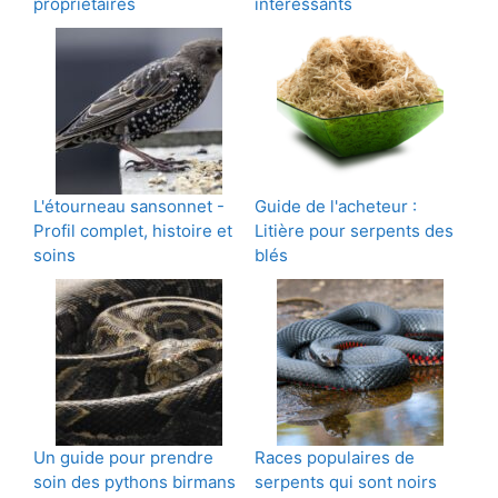
propriétaires
intéressants
L'étourneau sansonnet -
Guide de l'acheteur :
Profil complet, histoire et
Litière pour serpents des
soins
blés
Un guide pour prendre
Races populaires de
soin des pythons birmans
serpents qui sont noirs