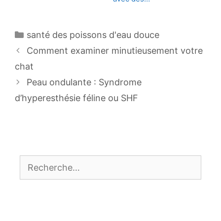
Catégories
santé des poissons d'eau douce
Navigation
Comment examiner minutieusement votre
des
chat
articles
Peau ondulante : Syndrome
d’hyperesthésie féline ou SHF
Rechercher :