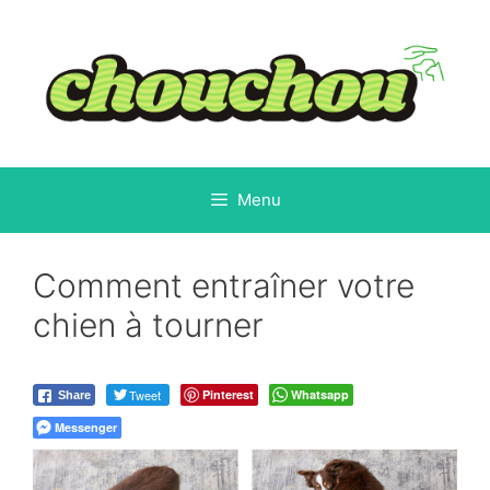
Aller
au
contenu
Menu
Comment entraîner votre
chien à tourner
Tweet
Pinterest
Whatsapp
Share
Messenger