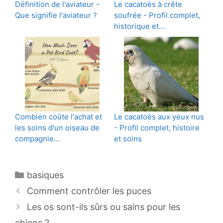
Définition de l'aviateur -
Le cacatoès à crête
Que signifie l'aviateur ?
soufrée - Profil complet,
historique et…
Combien coûte l'achat et
Le cacatoès aux yeux nus
les soins d'un oiseau de
- Profil complet, histoire
compagnie…
et soins
Catégories
basiques
Navigation
Comment contrôler les puces
des
Les os sont-ils sûrs ou sains pour les
articles
chiens ?