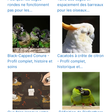
rondes ne fonctionnent
espacement des barreaux
pas pour les…
pour les oiseaux…
Black-Capped Conure -
Cacatoès à crête de citron
Profil complet, histoire et
- Profil complet,
soins
historique et…