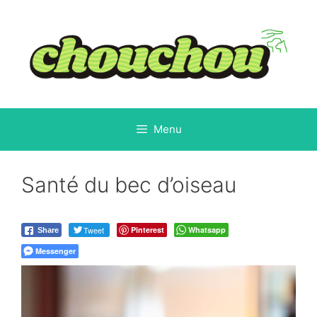
Aller
au
contenu
Menu
Santé du bec d’oiseau
Tweet
Pinterest
Whatsapp
Share
Messenger