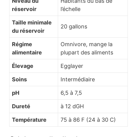
Niveau du
Habitants du bas de
réservoir
l’échelle
Taille minimale
20 gallons
du réservoir
Régime
Omnivore, mange la
alimentaire
plupart des aliments
Élevage
Egglayer
Soins
Intermédiaire
pH
6,5 à 7,5
Dureté
à 12 dGH
Température
75 à 86 F (24 à 30 C)