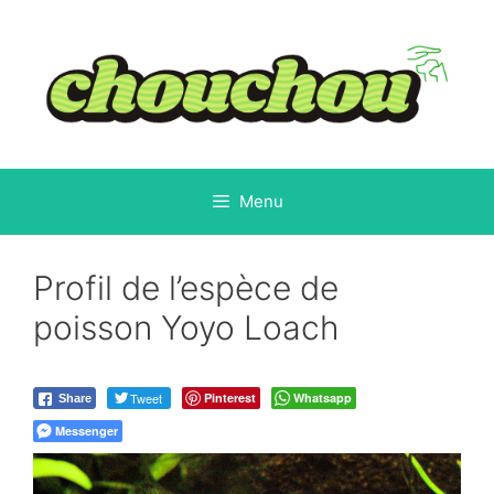
Aller
au
contenu
Menu
Profil de l’espèce de
poisson Yoyo Loach
Tweet
Pinterest
Whatsapp
Share
Messenger