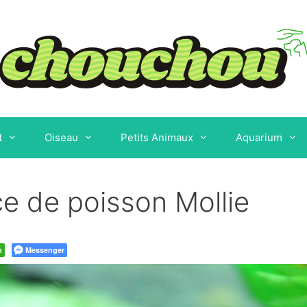
t
Oiseau
Petits Animaux
Aquarium
èce de poisson Mollie
p
Messenger