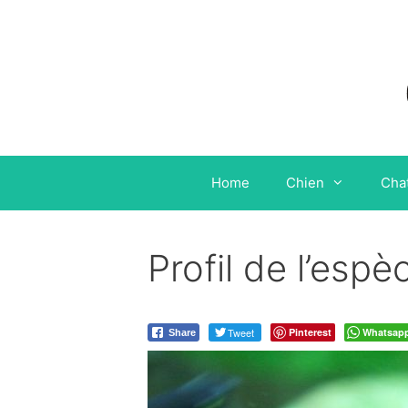
Aller
au
contenu
Home
Chien
Cha
Profil de l’esp
Tweet
Pinterest
Whatsap
Share