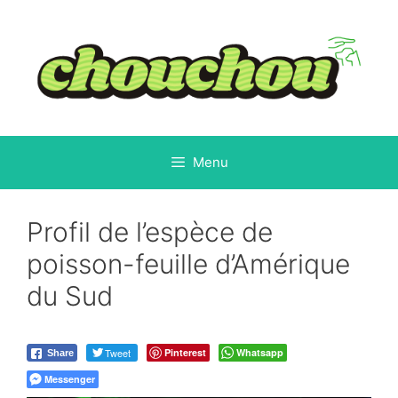
Aller
au
contenu
Menu
Profil de l’espèce de
poisson-feuille d’Amérique
du Sud
Tweet
Pinterest
Whatsapp
Share
Messenger