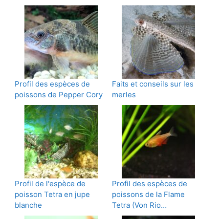
Profil des espèces de
Faits et conseils sur les
poissons de Pepper Cory
merles
Profil de l'espèce de
Profil des espèces de
poisson Tetra en jupe
poissons de la Flame
blanche
Tetra (Von Rio…