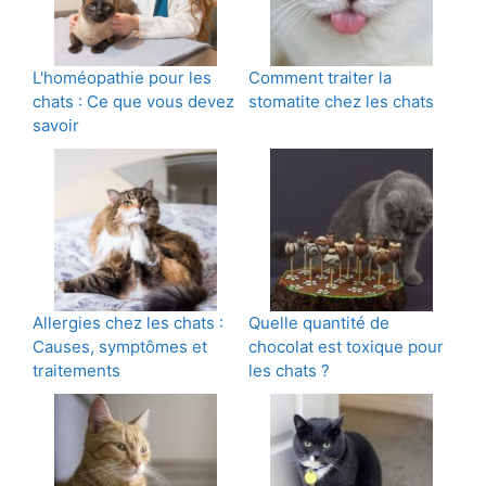
L'homéopathie pour les
Comment traiter la
chats : Ce que vous devez
stomatite chez les chats
savoir
Allergies chez les chats :
Quelle quantité de
Causes, symptômes et
chocolat est toxique pour
traitements
les chats ?