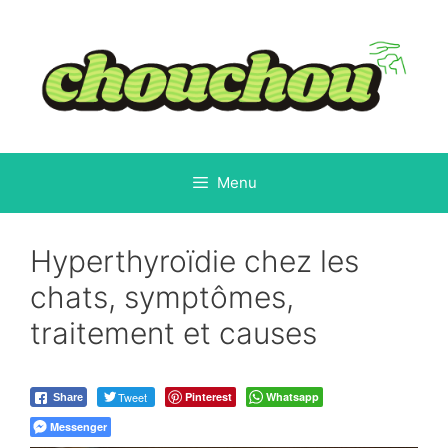
Aller
au
contenu
Menu
Hyperthyroïdie chez les
chats, symptômes,
traitement et causes
Tweet
Pinterest
Whatsapp
Share
Messenger