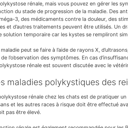
 polykystose rénale, mais vous pouvez en gérer les s
nction du stade de progression de la maladie. Des anti
méga-3, des médicaments contre la douleur, des stimu
ques et d’autres traitements peuvent être utilisés. Un 
une solution temporaire car les kystes se rempliront si
a maladie peut se faire à l’aide de rayons X, d’ultrason
t de l’observation des symptômes. En cas d’insuffisanc
olykystose rénale est souvent discutée avec le vétéri
s maladies polykystiques des re
polykystose rénale chez les chats est de pratiquer un 
ns et les autres races à risque doit être effectué avan
it pas être élevé.
fonction rénale est également recommandée pour les P