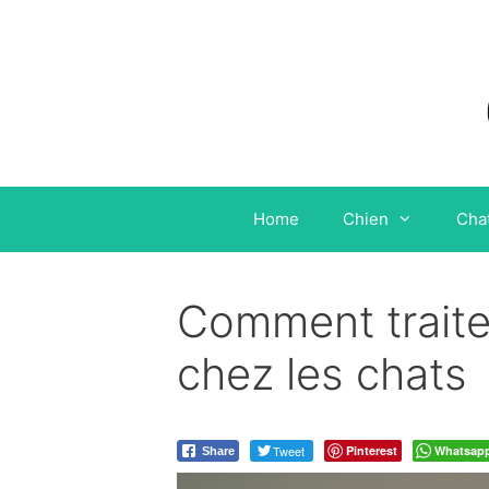
Aller
au
contenu
Home
Chien
Cha
Comment traiter
chez les chats
Tweet
Pinterest
Whatsap
Share