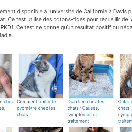
ement disponible à l’université de Californie à Davis 
. Ce test utilise des cotons-tiges pour recueillir de l
PKD1. Ce test ne donne qu’un résultat positif ou négat
ladie.
ne chez
Comment traiter le
Diarrhée chez les
Catara
es,
pyomètre chez les
chats : Causes,
chats 
chats
symptômes et
sympt
traitement
traite