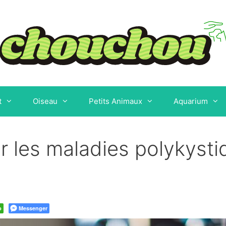
t
Oiseau
Petits Animaux
Aquarium
 les maladies polykysti
p
Messenger