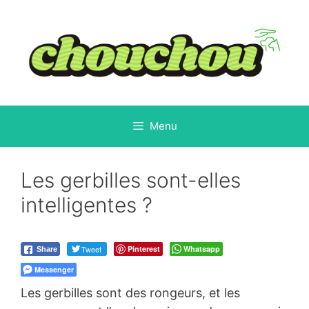
Aller
au
contenu
Menu
Les gerbilles sont-elles
intelligentes ?
Tweet
Pinterest
Whatsapp
Share
Messenger
Les gerbilles sont des rongeurs, et les