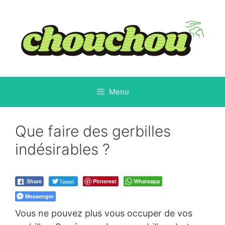
Aller
au
contenu
Menu
Que faire des gerbilles
indésirables ?
Tweet
Pinterest
Whatsapp
Share
Messenger
Vous ne pouvez plus vous occuper de vos