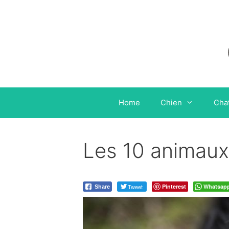
Aller
au
contenu
Home
Chien
Cha
Les 10 animaux 
Tweet
Pinterest
Whatsap
Share