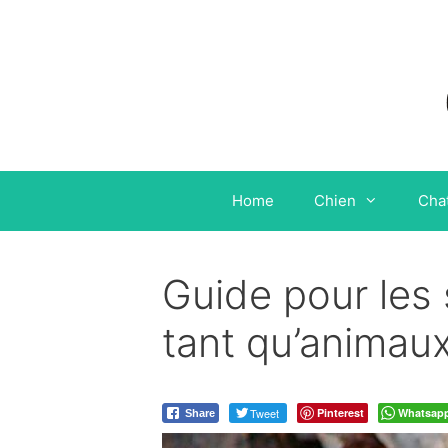
Aller
au
contenu
Home
Chien
Cha
Guide pour les 
tant qu’animau
Tweet
Pinterest
Whatsap
Share