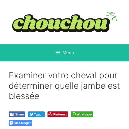
Aller
au
contenu
Menu
Examiner votre cheval pour
déterminer quelle jambe est
blessée
Tweet
Pinterest
Whatsapp
Share
Messenger