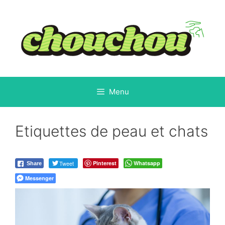
Aller
au
contenu
Menu
Etiquettes de peau et chats
Tweet
Pinterest
Whatsapp
Share
Messenger