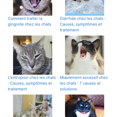
Comment traiter la
Diarrhée chez les chats :
gingivite chez les chats
Causes, symptômes et
traitement
L'entropion chez les chats
Miaulement excessif chez
: Causes, symptômes et
les chats : 7 causes et
traitement
solutions