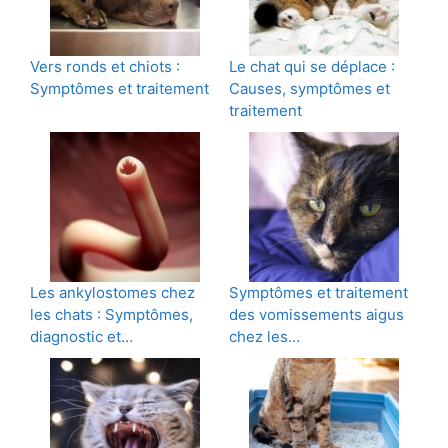
Vers ronds et chiots :
Le chat qui se déplace :
Symptômes et traitement
Causes, symptômes et
traitement
Les ankylostomes chez
Symptômes et traitement
les chats : Symptômes,
des vomissements aigus
diagnostic et…
chez les…