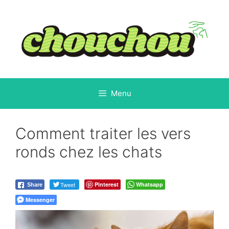
Aller
au
contenu
Menu
Comment traiter les vers
ronds chez les chats
Tweet
Pinterest
Whatsapp
Share
Messenger