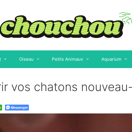
t
Oiseau
Petits Animaux
Aquarium
r vos chatons nouveau-
p
Messenger