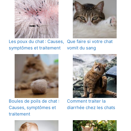
Les poux du chat : Causes,
Que faire si votre chat
symptômes et traitement
vomit du sang
Boules de poils de chat :
Comment traiter la
Causes, symptômes et
diarrhée chez les chats
traitement