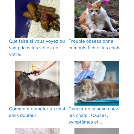
Que faire si vous voyez du
Trouble obsessionnel
sang dans les selles de
compulsif chez les chats
votre…
Comment démêler un chat
Cancer de la peau chez
sans douleur
les chats : Causes,
symptômes et…