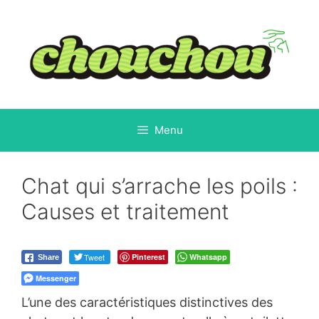
Aller
au
contenu
Menu
Chat qui s’arrache les poils :
Causes et traitement
Tweet
Pinterest
Whatsapp
Share
Messenger
L’une des caractéristiques distinctives des