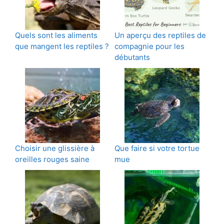
Quels sont les aliments
Un aperçu des reptiles de
que mangent les reptiles ?
compagnie pour les
débutants
Choisir une glissière à
Que faire si votre tortue
oreilles rouges saine
mue