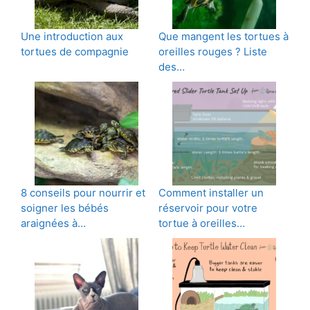
Une introduction aux
Que mangent les tortues à
tortues de compagnie
oreilles rouges ? Liste
des…
8 conseils pour nourrir et
Comment installer un
soigner les bébés
réservoir pour votre
araignées à…
tortue à oreilles…