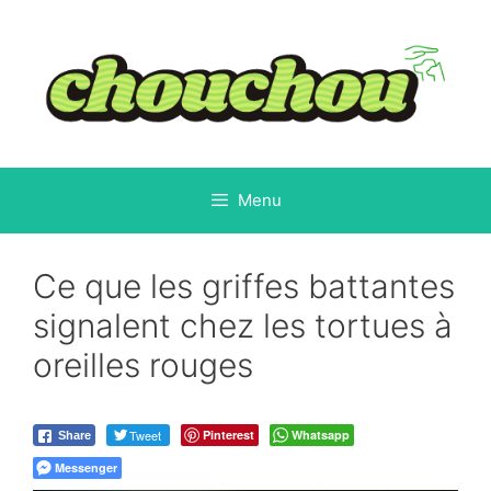
Aller
au
contenu
Menu
Ce que les griffes battantes
signalent chez les tortues à
oreilles rouges
Tweet
Pinterest
Whatsapp
Share
Messenger