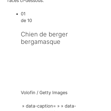
races ci-dessous.
01
de 10
Chien de berger
bergamasque
Volofin / Getty Images
» data-caption= » » data-