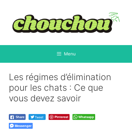
Aller
au
contenu
Menu
Les régimes d’élimination
pour les chats : Ce que
vous devez savoir
Tweet
Pinterest
Whatsapp
Share
Messenger