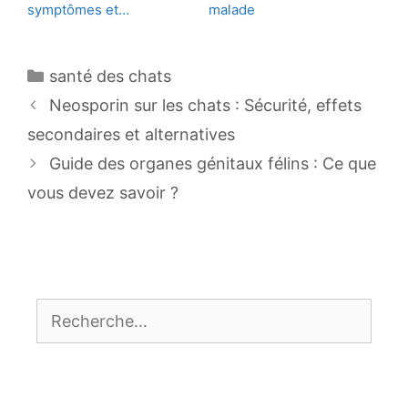
symptômes et…
malade
Catégories
santé des chats
Navigation
Neosporin sur les chats : Sécurité, effets
des
secondaires et alternatives
articles
Guide des organes génitaux félins : Ce que
vous devez savoir ?
Rechercher :