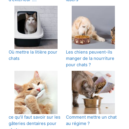
Où mettre la litière pour
Les chiens peuvent-ils
chats
manger de la nourriture
pour chats ?
ce qu'il faut savoir sur les
Comment mettre un chat
gâteries dentaires pour
au régime ?