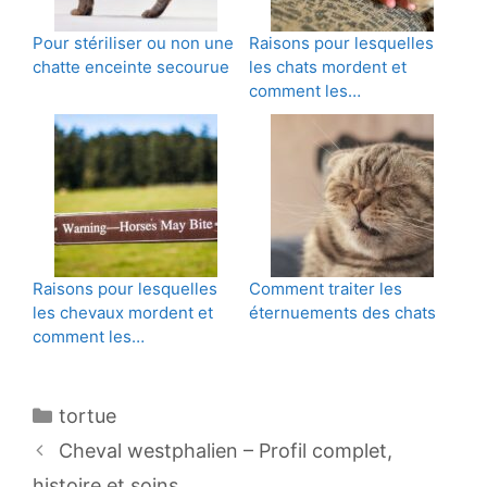
Pour stériliser ou non une
Raisons pour lesquelles
chatte enceinte secourue
les chats mordent et
comment les…
Raisons pour lesquelles
Comment traiter les
les chevaux mordent et
éternuements des chats
comment les…
Catégories
tortue
Navigation
Cheval westphalien – Profil complet,
des
histoire et soins