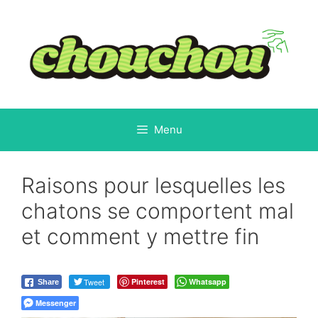
Aller
au
contenu
Menu
Raisons pour lesquelles les
chatons se comportent mal
et comment y mettre fin
Tweet
Pinterest
Whatsapp
Share
Messenger