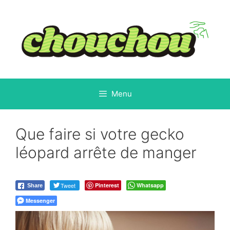
Aller
au
contenu
Menu
Que faire si votre gecko
léopard arrête de manger
Tweet
Pinterest
Whatsapp
Share
Messenger