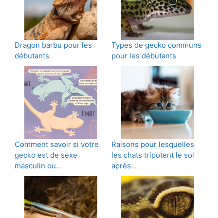
Dragon barbu pour les
Types de gecko communs
débutants
pour les débutants
Comment savoir si votre
Raisons pour lesquelles
gecko est de sexe
les chats tripotent le sol
masculin ou…
après…