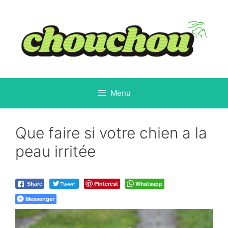
Aller
au
contenu
Menu
Que faire si votre chien a la
peau irritée
Tweet
Pinterest
Whatsapp
Share
Messenger